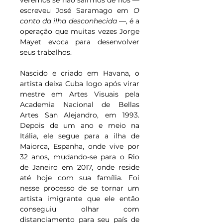
veremos se não sairmos de nós — 
escreveu José Saramago em 
O 
conto da ilha desconhecida
 —, é a 
operação que muitas vezes Jorge 
Mayet evoca para desenvolver 
seus trabalhos.
Nascido e criado em Havana, o 
artista deixa Cuba logo após virar 
mestre em Artes Visuais pela 
Academia Nacional de Bellas 
Artes San Alejandro, em 1993. 
Depois de um ano e meio na 
Itália, ele segue para a ilha de 
Maiorca, Espanha, onde vive por 
32 anos, mudando-se para o Rio 
de Janeiro em 2017, onde reside 
até hoje com sua família. Foi 
nesse processo de se tornar um 
artista imigrante que ele então 
conseguiu olhar com 
distanciamento para seu país de 